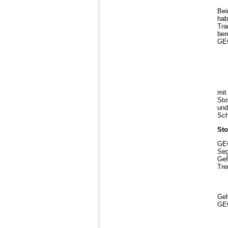
Bei
hab
Tra
ber
GEG
mit
Sto
und
Sch
Sto
GEG
Seg
Gef
Tre
Geh
GEG