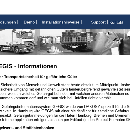
|
|
|
|
Lösungen
Demo
Installationshinweise
Support
Kontakt
GIS - Informationen
r Transportsicherheit für gefährliche Güter
 Sicherheit von Mensch und Umwelt steht heute absolut im Mittelpunkt. Insb
 sichere Umgang mit gefährlichen Gütern länderübergreifend gewährleistet sein
sen, wo sich welches Gefahrgut befindet, mit welchen anderen Materialien es 
ammen kommen darf und wie man sich bei Unfällen richtig verhält.
 Gefahrgutinformationssystem GEGIS wurde von DAKOSY speziell für die Sic
wickelt. In Hamburg wird GEGIS mit einer Meldepflicht für sämtliche Gefah
gesetzt. Gefahrgutanmeldungen für die Häfen Hamburg, Bremen und Bremerha
e Internetapplikation erfolgen als auch per Edifact (in den Protect-Formaten 9
elwerk- und Stoffdatenbanken