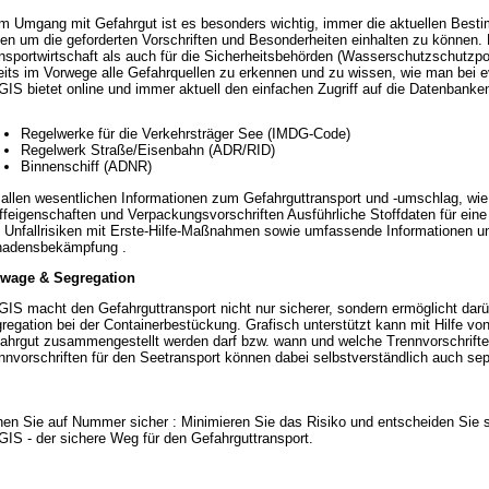
m Umgang mit Gefahrgut ist es besonders wichtig, immer die aktuellen Best
en um die geforderten Vorschriften und Besonderheiten einhalten zu können. 
nsportwirtschaft als auch für die Sicherheitsbehörden (Wasserschutzschutzpol
eits im Vorwege alle Gefahrquellen zu erkennen und zu wissen, wie man bei e
IS bietet online und immer aktuell den einfachen Zugriff auf die Datenbanke
Regelwerke für die Verkehrsträger See (IMDG-Code)
Regelwerk Straße/Eisenbahn (ADR/RID)
Binnenschiff (ADNR)
 allen wesentlichen Informationen zum Gefahrguttransport und -umschlag, wie
ffeigenschaften und Verpackungsvorschriften Ausführliche Stoffdaten für eine
 Unfallrisiken mit Erste-Hilfe-Maßnahmen sowie umfassende Informationen und
adensbekämpfung .
wage & Segregation
IS macht den Gefahrguttransport nicht nur sicherer, sondern ermöglicht dar
regation bei der Containerbestückung. Grafisch unterstützt kann mit Hilfe v
ahrgut zusammengestellt werden darf bzw. wann und welche Trennvorschrifte
nnvorschriften für den Seetransport können dabei selbstverständlich auch se
en Sie auf Nummer sicher : Minimieren Sie das Risiko und entscheiden Sie s
IS - der sichere Weg für den Gefahrguttransport.