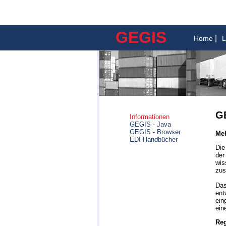
GEGIS
|
Home
GE
Informationen
GEGIS - Java
GEGIS - Browser
Meh
EDI-Handbücher
Die
der
wis
zus
Das
ent
ein
ein
Reg